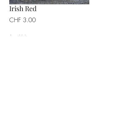
Irish Red
Preis
CHF 3.00
Anzahl
*
In den Warenkorb
Rotes Bier.
Bier, das sich durch den Geschmack
von gerösteten und karamellisierten
Malzen auszeichnet. Das Malz gibt ihm
seine typische rote Farbe.