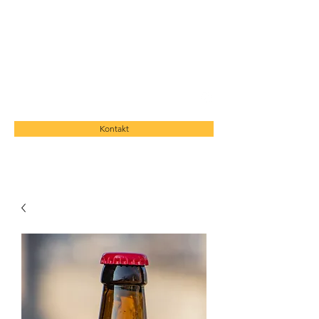
BIER MONTE BRÈ
birramontebre@gmail.com
Kontakt