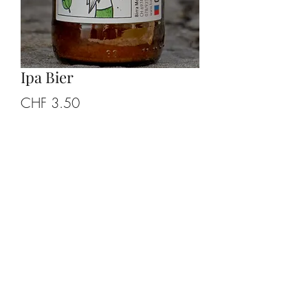
Ipa Bier
Preis
CHF 3.50
Anzahl
*
In den Warenkorb
Zutaten:
Wasser, Malz und frischer Hopfen.
Indisches Bier nach Pale Ale-Art mit 6
Hopfen, fruchtig und mit einem starken