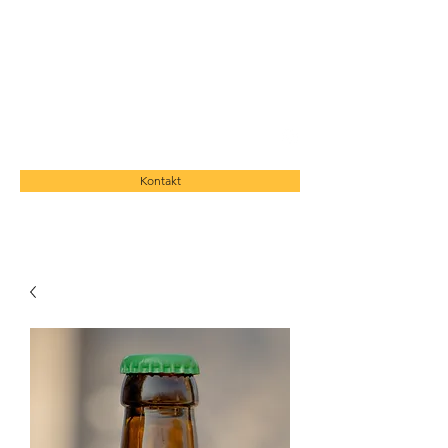
BIER MONTE BRÈ
birramontebre@gmail.com
Kontakt